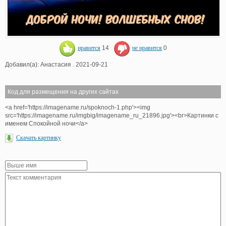
нравится
14
не нравится
0
Добавил(а): Анастасия . 2021-09-21
Код для размещения на других сайтах
<a href='https://imagename.ru/spoknoch-1.php'><img
src='https://imagename.ru/imgbig/imagename_ru_21896.jpg'><br>Картинки с
именем Спокойной ночи</a>
Скачать картинку