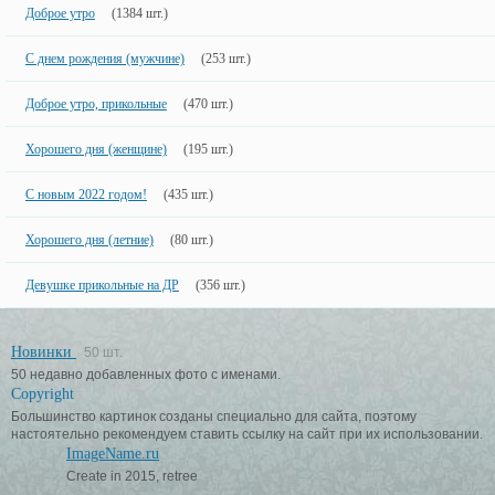
Доброе утро
(1384 шт.)
С днем рождения (мужчине)
(253 шт.)
Доброе утро, прикольные
(470 шт.)
Хорошего дня (женщине)
(195 шт.)
С новым 2022 годом!
(435 шт.)
Хорошего дня (летние)
(80 шт.)
Девушке прикольные на ДР
(356 шт.)
Новинки
50 шт.
50 недавно добавленных фото с именами.
Copyright
Большинство картинок созданы специально для сайта, поэтому
настоятельно рекомендуем ставить ссылку на сайт при их использовании.
ImageName.ru
Create in 2015, retree