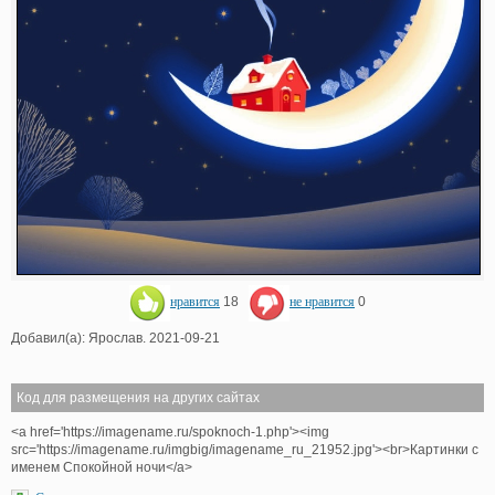
нравится
18
не нравится
0
Добавил(а): Ярослав. 2021-09-21
Код для размещения на других сайтах
<a href='https://imagename.ru/spoknoch-1.php'><img
src='https://imagename.ru/imgbig/imagename_ru_21952.jpg'><br>Картинки с
именем Спокойной ночи</a>