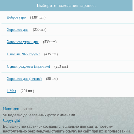
Выберите пожелания заранее:
Доброе утро
(1384 шт.)
Хорошего дня
(250 шт.)
Хорошего утра и дня
(539 шт.)
С новым 2022 годом!
(435 шт.)
С днем рождения (мужчине)
(253 шт.)
Хорошего дня (летние)
(80 шт.)
1 Мая
(201 шт.)
Новинки
50 шт.
50 недавно добавленных фото с именами.
Copyright
Большинство картинок созданы специально для сайта, поэтому
настоятельно рекомендуем ставить ссылку на сайт при их использовании.