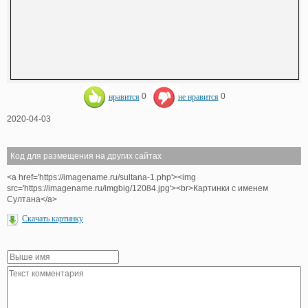
нравится
0
не нравится
0
2020-04-03
Код для размещения на других сайтах
<a href='https://imagename.ru/sultana-1.php'><img
src='https://imagename.ru/imgbig/12084.jpg'><br>Картинки с именем
Султана</a>
Скачать картинку