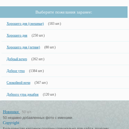
Выберите пожелания заранее:
Хорошего дня (смешные)
(183 шт.)
Хорошего дня
(250 шт.)
Хорошего дня (летние)
(80 шт.)
Добрый вечер
(262 шт.)
Доброе утро
(1384 шт.)
Спокойной ночи
(567 шт.)
Доброго утра декабря
(120 шт.)
Новинки
50 шт.
50 недавно добавленных фото с именами.
Copyright
Большинство картинок созданы специально для сайта, поэтому