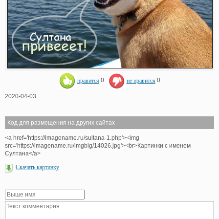
нравится
0
не нравится
0
2020-04-03
Код для размещения на других сайтах
<a href='https://imagename.ru/sultana-1.php'><img
src='https://imagename.ru/imgbig/14026.jpg'><br>Картинки с именем
Султана</a>
Скачать картинку