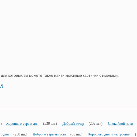
, для которых вы можете также найти красивые картинки с именами.
ия
:
Хорошего утра и дня
(539 шт.)
Добрый вечер
(262 шт.)
Спокойной ночи
о дня
(250 шт.)
Доброго утра августа
(65 шт.)
Хорошего дня и настроения
(