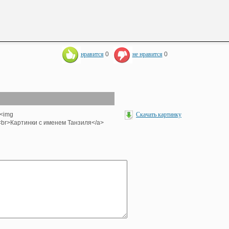
нравится
0
не нравится
0
><img
Скачать картинку
'><br>Картинки с именем Танзиля</a>