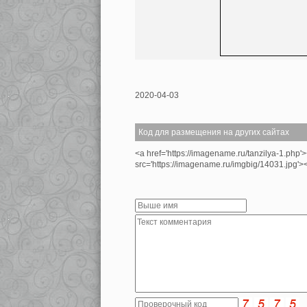
2020-04-03
Код для размещения на других сайтах
<a href='https://imagename.ru/tanzilya-1.php'
src='https://imagename.ru/imgbig/14031.jpg