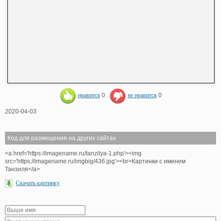
нравится
0
не нравится
0
2020-04-03
Код для размещения на других сайтах
<a href='https://imagename.ru/tanzilya-1.php'><img
src='https://imagename.ru/imgbig/436.jpg'><br>Картинки с именем
Танзиля</a>
Скачать картинку