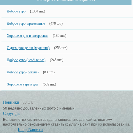
Доброе утро
(1384 шт.)
Доброе утро, прикольные
(470 шт.)
Хорошего дня и настроения
(180 шт.)
С днем рождения (мужчине)
(253 шт.)
Доброе утро (необычные)
(245 шт.)
Доброе утро (летние)
(83 шт.)
Хорошего утра и дня
(539 шт.)
Новинки
50 шт.
50 недавно добавленных фото с именами.
Copyright
Большинство картинок созданы специально для сайта, поэтому
настоятельно рекомендуем ставить ссылку на сайт при их использовании.
ImageName.ru