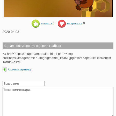
нравится
5
не нравится
0
2020-04-03
Код для размещения на других сайтах
<a href='https://imagename.ru/tomiris-1.php'><img
src='https://imagename.ru/imgbig/name_16361.jpg'><br>Картинки с именем
Томирис</a>
Скачать картинку