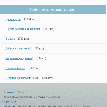
Выберите пожелания заранее:
Доброе утро
(1384 шт.)
С днем рождения (женщине)
(711 шт.)
8 марта
(740 шт.)
Доброе утро (летние)
(83 шт.)
Хорошего дня (летние)
(80 шт.)
Спокойной ночи
(567 шт.)
Девушке прикольные на ДР
(356 шт.)
Новинки
50 шт.
50 недавно добавленных фото с именами.
Copyright
Большинство картинок созданы специально для сайта, поэтому