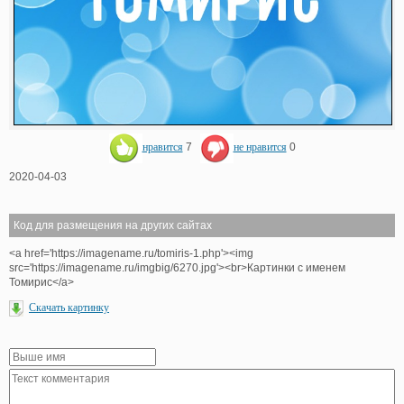
нравится
7
не нравится
0
2020-04-03
Код для размещения на других сайтах
<a href='https://imagename.ru/tomiris-1.php'><img
src='https://imagename.ru/imgbig/6270.jpg'><br>Картинки с именем
Томирис</a>
Скачать картинку