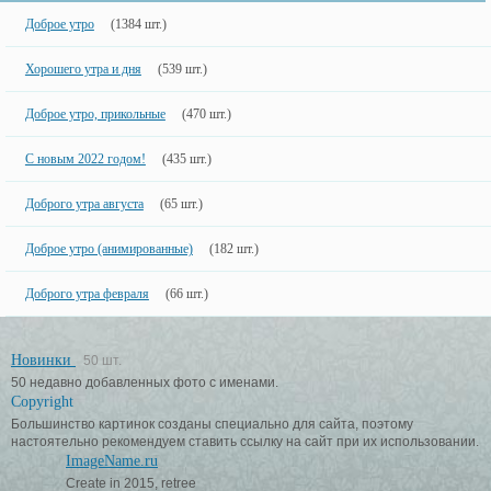
Доброе утро
(1384 шт.)
Хорошего утра и дня
(539 шт.)
Доброе утро, прикольные
(470 шт.)
С новым 2022 годом!
(435 шт.)
Доброго утра августа
(65 шт.)
Доброе утро (анимированные)
(182 шт.)
Доброго утра февраля
(66 шт.)
Новинки
50 шт.
50 недавно добавленных фото с именами.
Copyright
Большинство картинок созданы специально для сайта, поэтому
настоятельно рекомендуем ставить ссылку на сайт при их использовании.
ImageName.ru
Create in 2015, retree