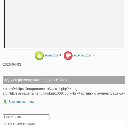
нравится
0
не нравится
0
2020-04-03
Код для размещения на других сайтах
<a href='https://imagename.ru/vasa-1.php'><img
src='https://imagename.ru/imgbig/1608.jpg'><br>Картинки с именем Вася</a>
Скачать картинку