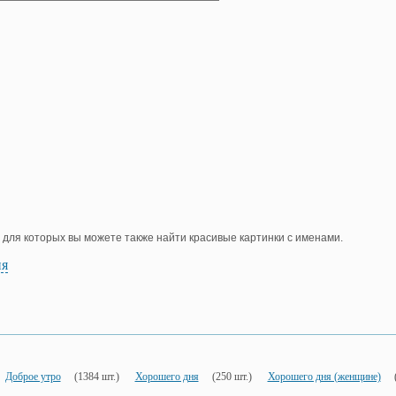
, для которых вы можете также найти красивые картинки с именами.
ия
Доброе утро
(1384 шт.)
Хорошего дня
(250 шт.)
Хорошего дня (женщине)