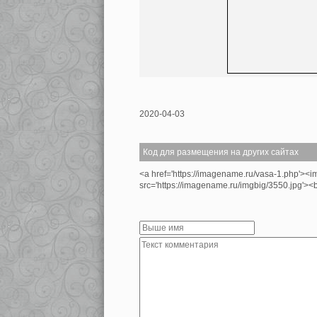
2020-04-03
Код для размещения на других сайтах
<a href='https://imagename.ru/vasa-1.php'><i
src='https://imagename.ru/imgbig/3550.jpg'