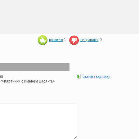
нравится
1
не нравится
0
mg
Скачать картинку
><br>Картинки с именем Вася</a>