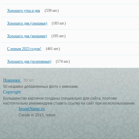
Хорошего утра и дня
(539 шт.)
Хорошего дня (смешные)
(183 шт.)
Хорошего дня (женщине)
(195 шт.)
С новым 2023 годом!
(461 шт.)
Хорошего дня (позитивные)
(174 шт.)
Новинки
50 шт.
50 недавно добавленных фото с именами.
Copyright
Большинство картинок созданы специально для сайта, поэтому
настоятельно рекомендуем ставить ссылку на сайт при их использовании.
ImageName.ru
Create in 2015, retree