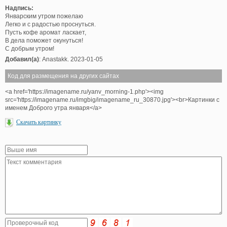
Надпись:
Январским утром пожелаю
Легко и с радостью проснуться.
Пусть кофе аромат ласкает,
В дела поможет окунуться!
С добрым утром!
Добавил(а)
: Anastakk. 2023-01-05
Код для размещения на других сайтах
<a href='https://imagename.ru/yanv_morning-1.php'><img
src='https://imagename.ru/imgbig/imagename_ru_30870.jpg'><br>Картинки с
именем Доброго утра января</a>
Скачать картинку