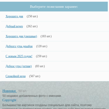
Выберите пожелания заранее:
Хорошего дня
(250 шт.)
Добрый вечер
(262 шт.)
Хорошего дня (смешные)
(183 шт.)
Доброго утра декабря
(120 шт.)
С новым 2025 годом!
(259 шт.)
Доброе утро (летние)
(83 шт.)
Спокойной ночи
(567 шт.)
Новинки
50 шт.
50 недавно добавленных фото с именами.
Copyright
Большинство картинок созданы специально для сайта, поэтому