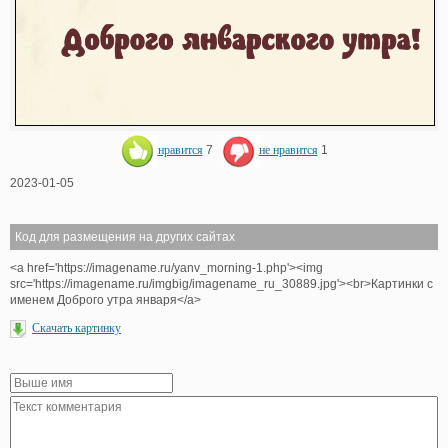
нравится
7
не нравится
1
2023-01-05
Код для размещения на других сайтах
<a href='https://imagename.ru/yanv_morning-1.php'><img
src='https://imagename.ru/imgbig/imagename_ru_30889.jpg'><br>Картинки с
именем Доброго утра января</a>
Скачать картинку