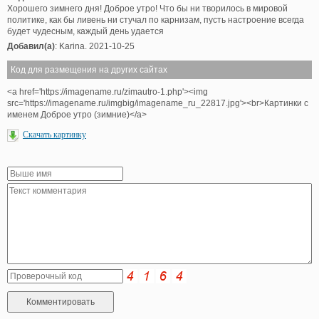
Хорошего зимнего дня! Доброе утро! Что бы ни творилось в мировой
политике, как бы ливень ни стучал по карнизам, пусть настроение всегда
будет чудесным, каждый день удается
Добавил(а)
: Karina. 2021-10-25
Код для размещения на других сайтах
<a href='https://imagename.ru/zimautro-1.php'><img
src='https://imagename.ru/imgbig/imagename_ru_22817.jpg'><br>Картинки с
именем Доброе утро (зимние)</a>
Скачать картинку