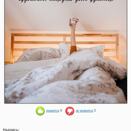
нравится
6
не нравится
0
Надпись: