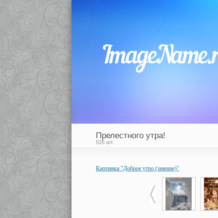
Прелестного утра!
526 шт.
Картинки "Доброе утро (зимние)"