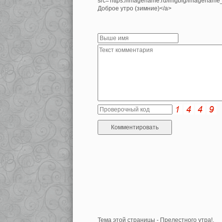
src='https://imagename.ru/imgbig/imagenam
Доброе утро (зимние)</a>
Тема этой страницы - Прелестного утра!.