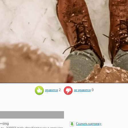
нравится
2
не нравится
0
'><img
Скачать картинку