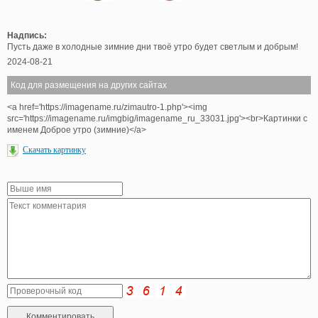
Надпись:
Пусть даже в холодные зимние дни твоё утро будет светлым и добрым!
2024-08-21
Код для размещения на других сайтах
<a href='https://imagename.ru/zimautro-1.php'><img
src='https://imagename.ru/imgbig/imagename_ru_33031.jpg'><br>Картинки с
именем Доброе утро (зимние)</a>
Скачать картинку