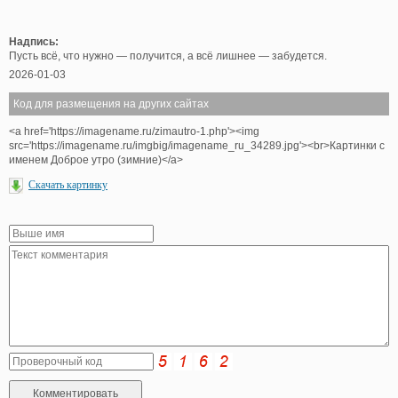
Надпись:
Пусть всё, что нужно — получится, а всё лишнее — забудется.
2026-01-03
Код для размещения на других сайтах
<a href='https://imagename.ru/zimautro-1.php'><img
src='https://imagename.ru/imgbig/imagename_ru_34289.jpg'><br>Картинки с
именем Доброе утро (зимние)</a>
Скачать картинку