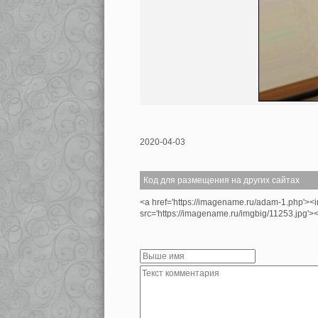
2020-04-03
Код для размещения на других сайтах
<a href='https://imagename.ru/adam-1.php'><
src='https://imagename.ru/imgbig/11253.jpg