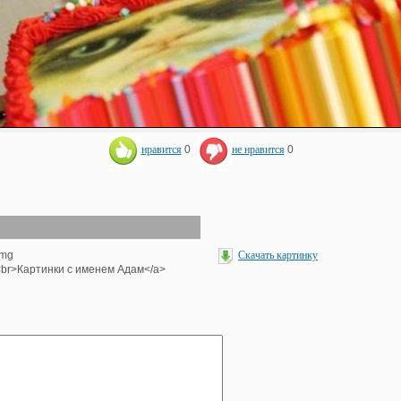
нравится
0
не нравится
0
img
Скачать картинку
'><br>Картинки с именем Адам</a>