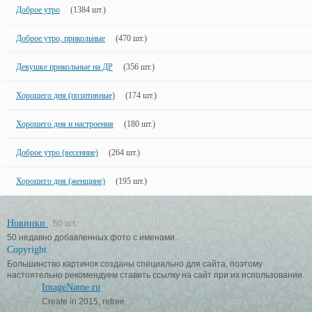
Доброе утро
(1384 шт.)
Доброе утро, прикольные
(470 шт.)
Девушке прикольные на ДР
(356 шт.)
Хорошего дня (позитивные)
(174 шт.)
Хорошего дня и настроения
(180 шт.)
Доброе утро (весенние)
(264 шт.)
Хорошего дня (женщине)
(195 шт.)
Новинки
50 шт.
50 недавно добавленных фото с именами.
Copyright
Большинство картинок созданы специально для сайта, поэтому
настоятельно рекомендуем ставить ссылку на сайт при их использовании.
ImageName.ru
Create in 2015, retree