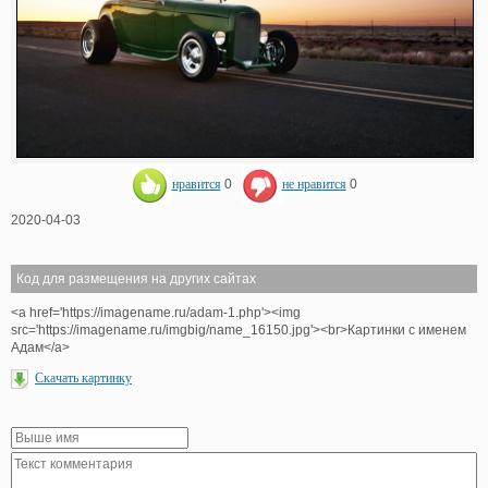
нравится
0
не нравится
0
2020-04-03
Код для размещения на других сайтах
<a href='https://imagename.ru/adam-1.php'><img
src='https://imagename.ru/imgbig/name_16150.jpg'><br>Картинки с именем
Адам</a>
Скачать картинку