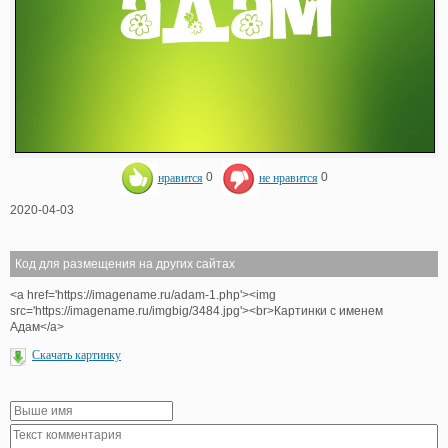
нравится
0
не нравится
0
2020-04-03
Код для размещения на других сайтах
<a href='https://imagename.ru/adam-1.php'><img
src='https://imagename.ru/imgbig/3484.jpg'><br>Картинки с именем
Адам</a>
Скачать картинку