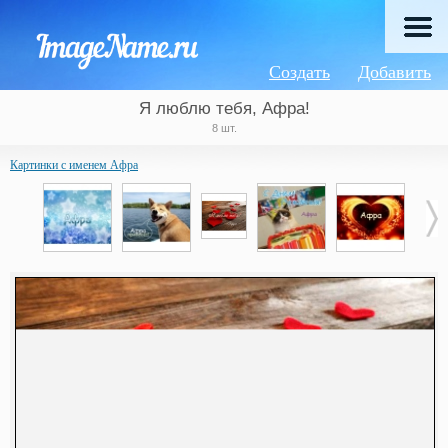
Создать
Добавить
Я люблю тебя, Афра!
8 шт.
Картинки с именем Афра