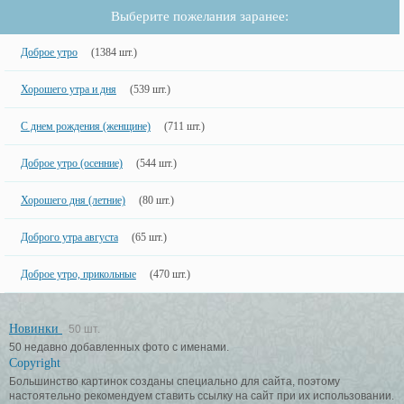
Выберите пожелания заранее:
Доброе утро
(1384 шт.)
Хорошего утра и дня
(539 шт.)
С днем рождения (женщине)
(711 шт.)
Доброе утро (осенние)
(544 шт.)
Хорошего дня (летние)
(80 шт.)
Доброго утра августа
(65 шт.)
Доброе утро, прикольные
(470 шт.)
Новинки
50 шт.
50 недавно добавленных фото с именами.
Copyright
Большинство картинок созданы специально для сайта, поэтому
настоятельно рекомендуем ставить ссылку на сайт при их использовании.