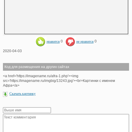
нравится
0
не нравится
0
2020-04-03
Код для размещения на других сайтах
<a href='https://imagename.ru/afra-1.php'><img
src='https://imagename.ru/imgbig/13243.jpg'><br>Картинки с именем
Афра</a>
Скачать картинку