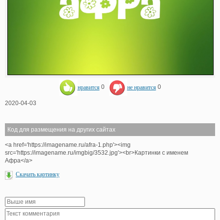
нравится
0
не нравится
0
2020-04-03
Код для размещения на других сайтах
<a href='https://imagename.ru/afra-1.php'><img
src='https://imagename.ru/imgbig/3532.jpg'><br>Картинки с именем
Афра</a>
Скачать картинку