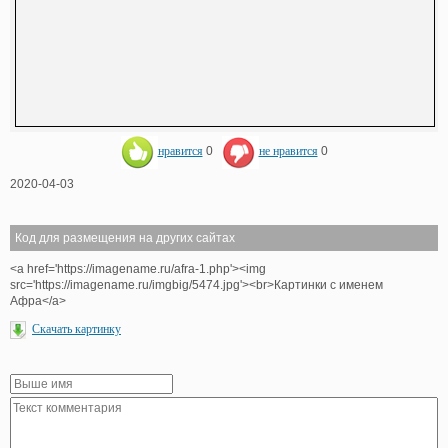
нравится
0
не нравится
0
2020-04-03
Код для размещения на других сайтах
<a href='https://imagename.ru/afra-1.php'><img
src='https://imagename.ru/imgbig/5474.jpg'><br>Картинки с именем
Афра</a>
Скачать картинку