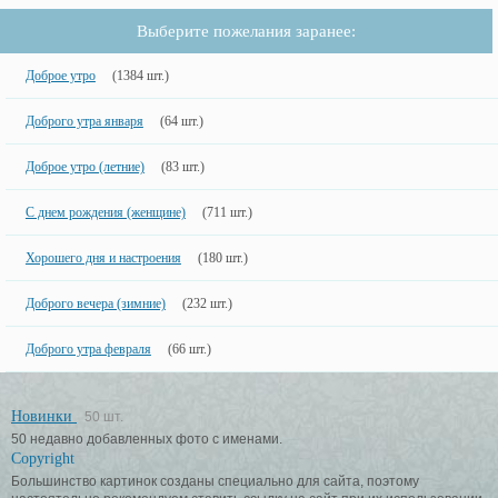
Выберите пожелания заранее:
Доброе утро
(1384 шт.)
Доброго утра января
(64 шт.)
Доброе утро (летние)
(83 шт.)
С днем рождения (женщине)
(711 шт.)
Хорошего дня и настроения
(180 шт.)
Доброго вечера (зимние)
(232 шт.)
Доброго утра февраля
(66 шт.)
Новинки
50 шт.
50 недавно добавленных фото с именами.
Copyright
Большинство картинок созданы специально для сайта, поэтому