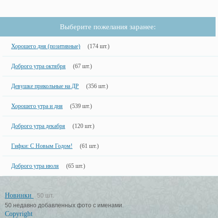
Выберите пожелания заранее:
Хорошего дня (позитивные)
(174 шт.)
Доброго утра октября
(67 шт.)
Девушке прикольные на ДР
(356 шт.)
Хорошего утра и дня
(539 шт.)
Доброго утра декабря
(120 шт.)
Гифки: С Новым Годом!
(61 шт.)
Доброго утра июля
(65 шт.)
Новинки
50 шт.
50 недавно добавленных фото с именами.
Copyright