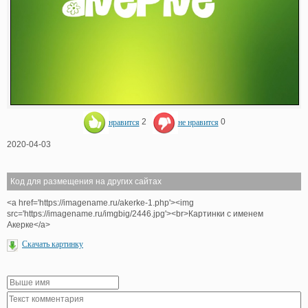
нравится
2
не нравится
0
2020-04-03
Код для размещения на других сайтах
<a href='https://imagename.ru/akerke-1.php'><img
src='https://imagename.ru/imgbig/2446.jpg'><br>Картинки с именем
Акерке</a>
Скачать картинку