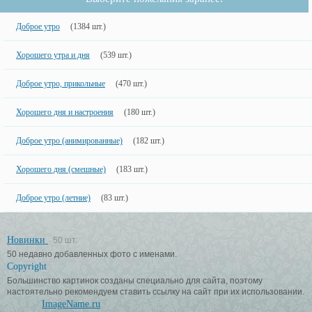
Доброе утро
(1384 шт.)
Хорошего утра и дня
(539 шт.)
Доброе утро, прикольные
(470 шт.)
Хорошего дня и настроения
(180 шт.)
Доброе утро (анимированные)
(182 шт.)
Хорошего дня (смешные)
(183 шт.)
Доброе утро (летние)
(83 шт.)
Новинки
50 шт.
50 недавно добавленных фото с именами.
Copyright
Большинство картинок созданы специально для сайта, поэтому
настоятельно рекомендуем ставить ссылку на сайт при их использовании.
ImageName.ru