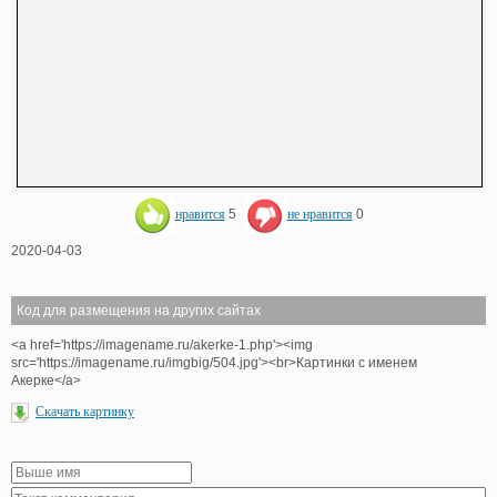
нравится
5
не нравится
0
2020-04-03
Код для размещения на других сайтах
<a href='https://imagename.ru/akerke-1.php'><img
src='https://imagename.ru/imgbig/504.jpg'><br>Картинки с именем
Акерке</a>
Скачать картинку