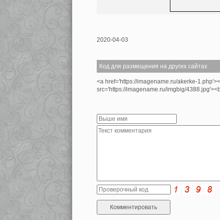
2020-04-03
Код для размещения на других сайтах
<a href='https://imagename.ru/akerke-1.php'>
src='https://imagename.ru/imgbig/4388.jpg'