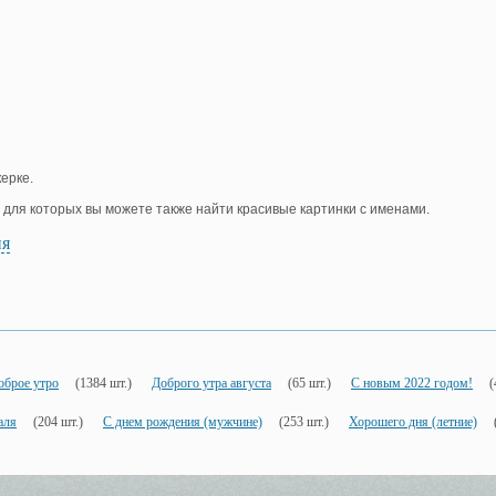
ерке.
, для которых вы можете также найти красивые картинки с именами.
ия
оброе утро
(1384 шт.)
Доброго утра августа
(65 шт.)
С новым 2022 годом!
(
аля
(204 шт.)
С днем рождения (мужчине)
(253 шт.)
Хорошего дня (летние)