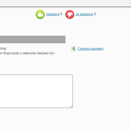
нравится
0
не нравится
0
<img
Скачать картинку
><br>Картинки с именем Акерке</a>