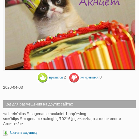
нравится
2
не нравится
0
2020-04-03
Код для размещения на других сайтах
<a href='https://imagename.ru/akniet-1.php'><img
src='https://imagename.ru/imgbig/10216.jpg'><br>Картинки с именем
Акниет</a>
Скачать картинку