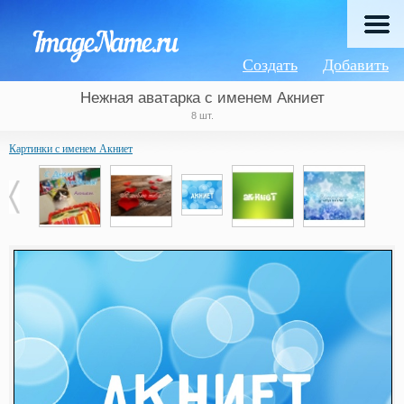
Создать
Добавить
Нежная аватарка с именем Акниет
8 шт.
Картинки с именем Акниет