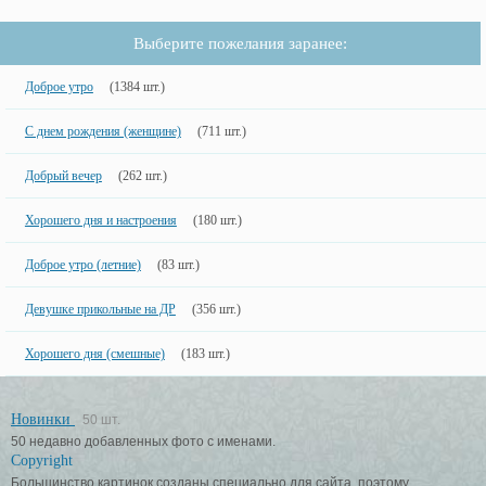
Выберите пожелания заранее:
Доброе утро
(1384 шт.)
С днем рождения (женщине)
(711 шт.)
Добрый вечер
(262 шт.)
Хорошего дня и настроения
(180 шт.)
Доброе утро (летние)
(83 шт.)
Девушке прикольные на ДР
(356 шт.)
Хорошего дня (смешные)
(183 шт.)
Новинки
50 шт.
50 недавно добавленных фото с именами.
Copyright
Большинство картинок созданы специально для сайта, поэтому