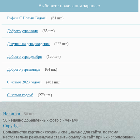
Выберите пожелания заранее:
Гифки: С Новым Годом!
(61 шт.)
Доброго утра июля
(65 шт.)
Девушке на день рождения
(222 шт.)
Доброго утра декабря
(120 шт.)
Доброго утра января
(64 шт.)
С новым 2023 годом!
(461 шт.)
С новым годом!
(279 шт.)
Новинки
50 шт.
50 недавно добавленных фото с именами.
Copyright
Большинство картинок созданы специально для сайта, поэтому
настоятельно рекомендуем ставить ссылку на сайт при их использовании.