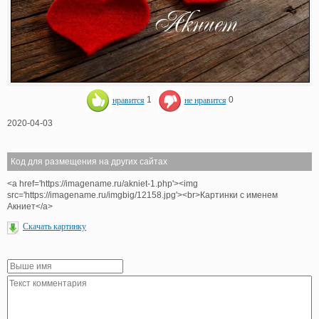
нравится
1
не нравится
0
2020-04-03
Код для размещения на других сайтах
<a href='https://imagename.ru/akniet-1.php'><img
src='https://imagename.ru/imgbig/12158.jpg'><br>Картинки с именем
Акниет</a>
Скачать картинку