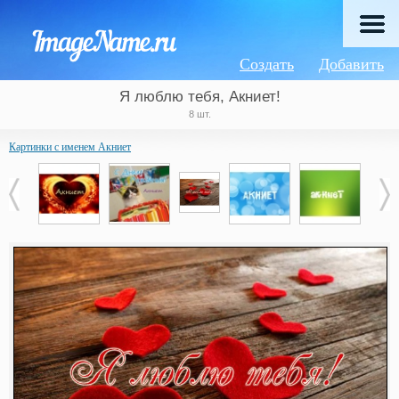
Создать
Добавить
Я люблю тебя, Акниет!
8 шт.
Картинки с именем Акниет