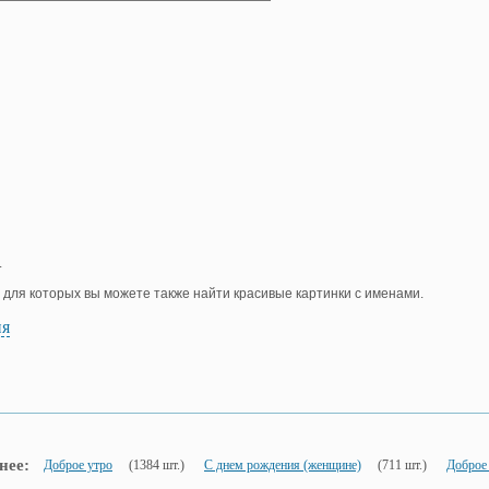
.
, для которых вы можете также найти красивые картинки с именами.
ия
нее:
Доброе утро
(1384 шт.)
С днем рождения (женщине)
(711 шт.)
Доброе