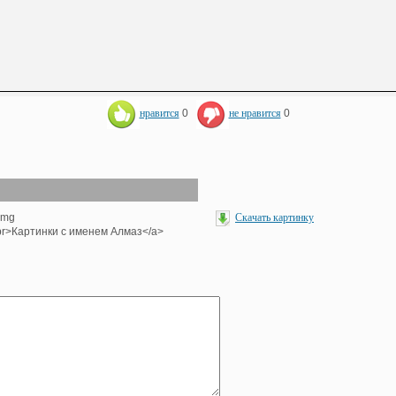
нравится
0
не нравится
0
img
Скачать картинку
><br>Картинки с именем Алмаз</a>