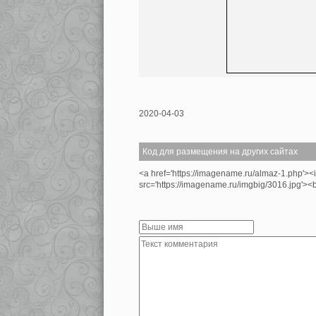
2020-04-03
Код для размещения на других сайтах
<a href='https://imagename.ru/almaz-1.php'><
src='https://imagename.ru/imgbig/3016.jpg'