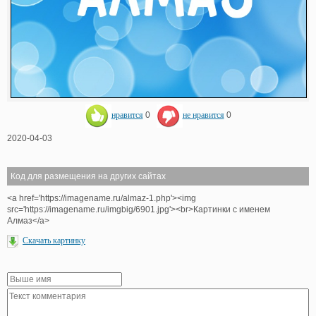
нравится
0
не нравится
0
2020-04-03
Код для размещения на других сайтах
<a href='https://imagename.ru/almaz-1.php'><img
src='https://imagename.ru/imgbig/6901.jpg'><br>Картинки с именем
Алмаз</a>
Скачать картинку