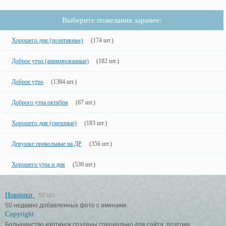
Выберите пожелания заранее:
Хорошего дня (позитивные)
(174 шт.)
Доброе утро (анимированные)
(182 шт.)
Доброе утро
(1384 шт.)
Доброго утра октября
(67 шт.)
Хорошего дня (смешные)
(183 шт.)
Девушке прикольные на ДР
(356 шт.)
Хорошего утра и дня
(539 шт.)
Новинки
50 шт.
50 недавно добавленных фото с именами.
Copyright
Большинство картинок созданы специально для сайта, поэтому