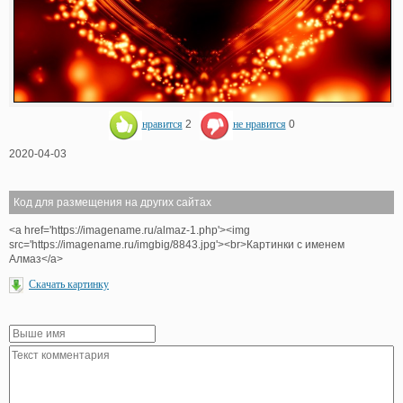
нравится
2
не нравится
0
2020-04-03
Код для размещения на других сайтах
<a href='https://imagename.ru/almaz-1.php'><img
src='https://imagename.ru/imgbig/8843.jpg'><br>Картинки с именем
Алмаз</a>
Скачать картинку