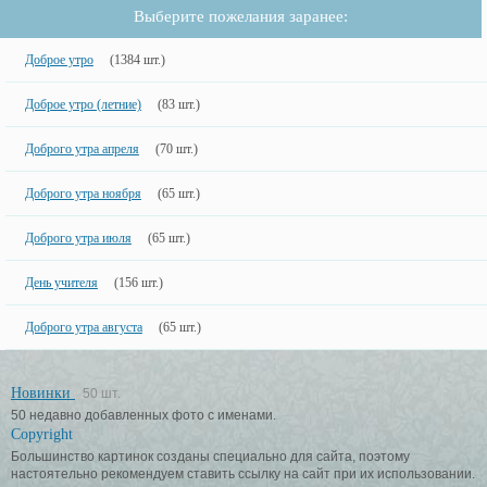
Выберите пожелания заранее:
Доброе утро
(1384 шт.)
Доброе утро (летние)
(83 шт.)
Доброго утра апреля
(70 шт.)
Доброго утра ноября
(65 шт.)
Доброго утра июля
(65 шт.)
День учителя
(156 шт.)
Доброго утра августа
(65 шт.)
Новинки
50 шт.
50 недавно добавленных фото с именами.
Copyright
Большинство картинок созданы специально для сайта, поэтому
настоятельно рекомендуем ставить ссылку на сайт при их использовании.