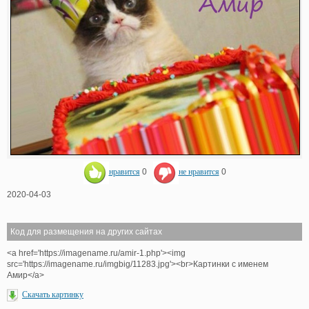
нравится
0
не нравится
0
2020-04-03
Код для размещения на других сайтах
<a href='https://imagename.ru/amir-1.php'><img
src='https://imagename.ru/imgbig/11283.jpg'><br>Картинки с именем
Амир</a>
Скачать картинку