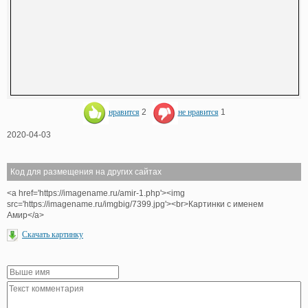
нравится
2
не нравится
1
2020-04-03
Код для размещения на других сайтах
<a href='https://imagename.ru/amir-1.php'><img
src='https://imagename.ru/imgbig/7399.jpg'><br>Картинки с именем
Амир</a>
Скачать картинку