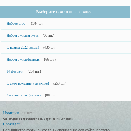
Выберите пожелания заранее:
Доброе утро
(1384 шт.)
Доброго утра августа
(65 шт.)
С новым 2022 годом!
(435 шт.)
Доброго утра февраля
(66 шт.)
14 февраля
(204 шт.)
С днем рождения (мужчине)
(253 шт.)
Хорошего дня (летние)
(80 шт.)
Новинки
50 шт.
50 недавно добавленных фото с именами.
Copyright
Большинство картинок созданы специально для сайта, поэтому