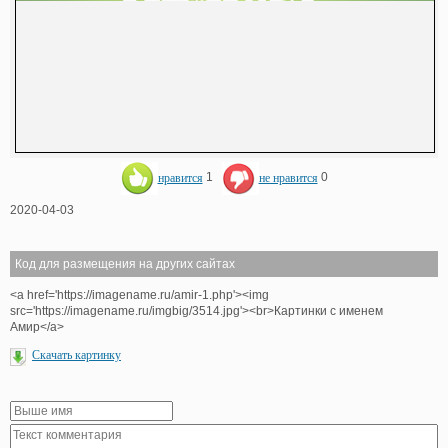
нравится
1
не нравится
0
2020-04-03
Код для размещения на других сайтах
<a href='https://imagename.ru/amir-1.php'><img
src='https://imagename.ru/imgbig/3514.jpg'><br>Картинки с именем
Амир</a>
Скачать картинку