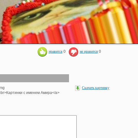
нравится
0
не нравится
0
img
Скачать картинку
'><br>Картинки с именем Амира</a>