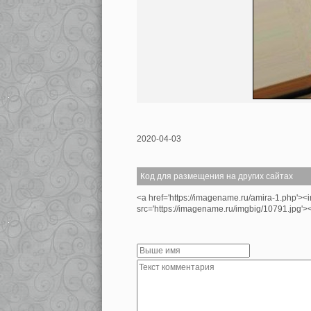
2020-04-03
Код для размещения на других сайтах
<a href='https://imagename.ru/amira-1.php'><
src='https://imagename.ru/imgbig/10791.jpg