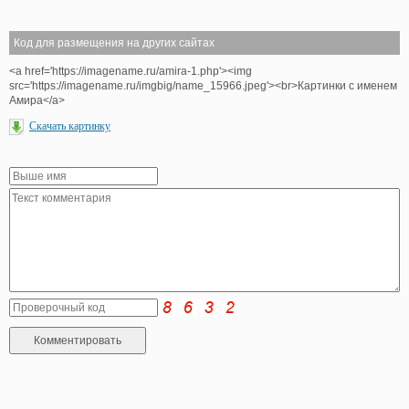
Код для размещения на других сайтах
<a href='https://imagename.ru/amira-1.php'><img
src='https://imagename.ru/imgbig/name_15966.jpeg'><br>Картинки с именем
Амира</a>
Скачать картинку