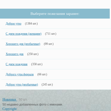
Выберите пожелания заранее:
Доброе утро
(1384 шт.)
С днем рождения (женщине)
(711 шт.)
Хорошего дня (необычные)
(99 шт.)
Хорошего дня
(250 шт.)
С днем рождения
(358 шт.)
Доброго утра февраля
(66 шт.)
Доброе утро (необычные)
(245 шт.)
Новинки
50 шт.
50 недавно добавленных фото с именами.
Copyright