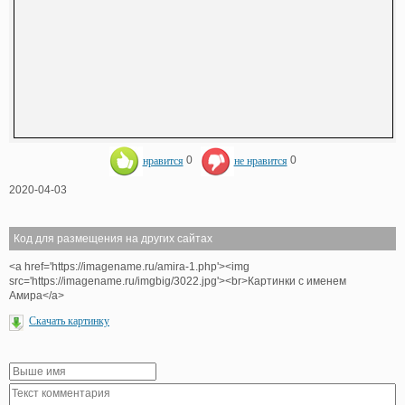
нравится
0
не нравится
0
2020-04-03
Код для размещения на других сайтах
<a href='https://imagename.ru/amira-1.php'><img
src='https://imagename.ru/imgbig/3022.jpg'><br>Картинки с именем
Амира</a>
Скачать картинку