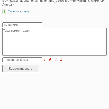
src='https://imagename.ru/imgbig/name_15607.jpg'><br>Картинки с именем
Аня</a>
Скачать картинку