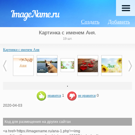
Создать
Добавить
Картинка с именем Аня.
19 шт.
Картинки с именем Аня
нравится
1
не нравится
0
2020-04-03
Код для размещения на других сайтах
<a href='https://imagename.ru/ana-1.php'><img