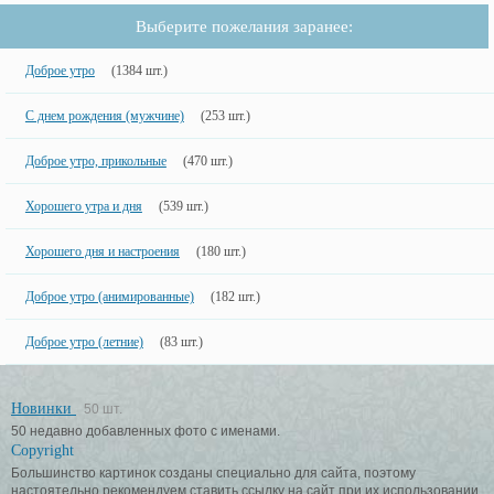
Выберите пожелания заранее:
Доброе утро
(1384 шт.)
С днем рождения (мужчине)
(253 шт.)
Доброе утро, прикольные
(470 шт.)
Хорошего утра и дня
(539 шт.)
Хорошего дня и настроения
(180 шт.)
Доброе утро (анимированные)
(182 шт.)
Доброе утро (летние)
(83 шт.)
Новинки
50 шт.
50 недавно добавленных фото с именами.
Copyright
Большинство картинок созданы специально для сайта, поэтому
настоятельно рекомендуем ставить ссылку на сайт при их использовании.