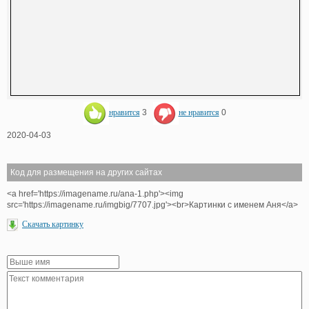
нравится
3
не нравится
0
2020-04-03
Код для размещения на других сайтах
<a href='https://imagename.ru/ana-1.php'><img
src='https://imagename.ru/imgbig/7707.jpg'><br>Картинки с именем Аня</a>
Скачать картинку