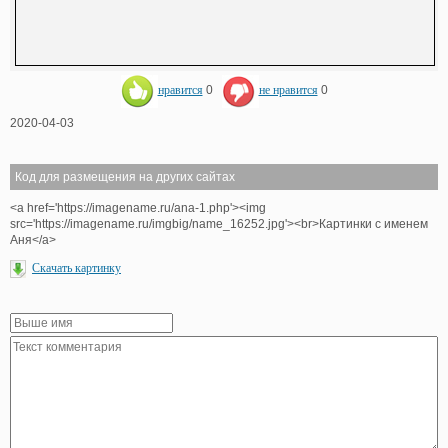
нравится
0
не нравится
0
2020-04-03
Код для размещения на других сайтах
<a href='https://imagename.ru/ana-1.php'><img
src='https://imagename.ru/imgbig/name_16252.jpg'><br>Картинки с именем
Аня</a>
Скачать картинку