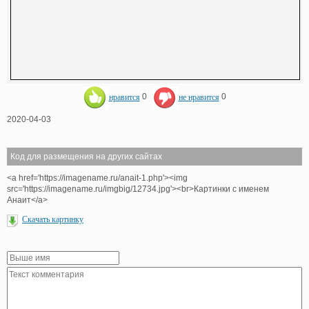
нравится
0
не нравится
0
2020-04-03
Код для размещения на других сайтах
<a href='https://imagename.ru/anait-1.php'><img
src='https://imagename.ru/imgbig/12734.jpg'><br>Картинки с именем
Анаит</a>
Скачать картинку