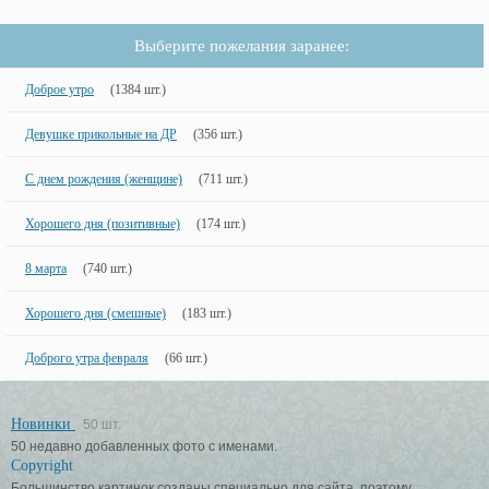
Выберите пожелания заранее:
Доброе утро
(1384 шт.)
Девушке прикольные на ДР
(356 шт.)
С днем рождения (женщине)
(711 шт.)
Хорошего дня (позитивные)
(174 шт.)
8 марта
(740 шт.)
Хорошего дня (смешные)
(183 шт.)
Доброго утра февраля
(66 шт.)
Новинки
50 шт.
50 недавно добавленных фото с именами.
Copyright
Большинство картинок созданы специально для сайта, поэтому