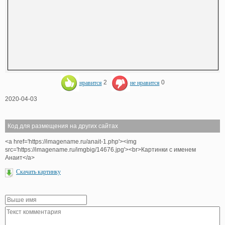
нравится
2
не нравится
0
2020-04-03
Код для размещения на других сайтах
<a href='https://imagename.ru/anait-1.php'><img
src='https://imagename.ru/imgbig/14676.jpg'><br>Картинки с именем
Анаит</a>
Скачать картинку