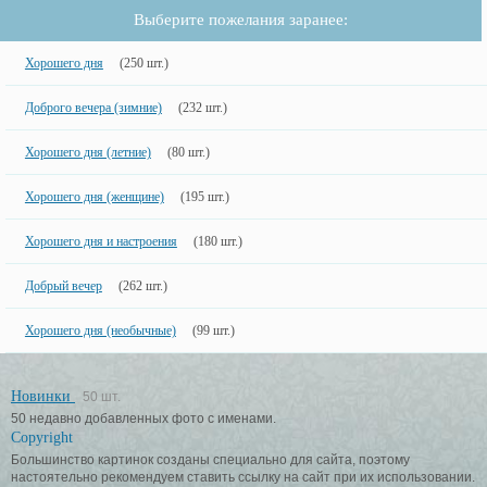
Выберите пожелания заранее:
Хорошего дня
(250 шт.)
Доброго вечера (зимние)
(232 шт.)
Хорошего дня (летние)
(80 шт.)
Хорошего дня (женщине)
(195 шт.)
Хорошего дня и настроения
(180 шт.)
Добрый вечер
(262 шт.)
Хорошего дня (необычные)
(99 шт.)
Новинки
50 шт.
50 недавно добавленных фото с именами.
Copyright
Большинство картинок созданы специально для сайта, поэтому
настоятельно рекомендуем ставить ссылку на сайт при их использовании.