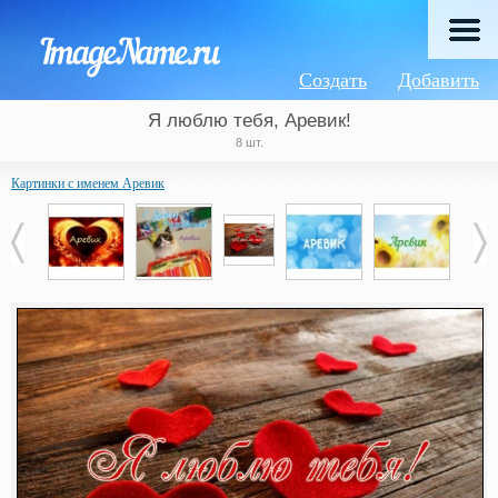
Создать
Добавить
Я люблю тебя, Аревик!
8 шт.
Картинки с именем Аревик