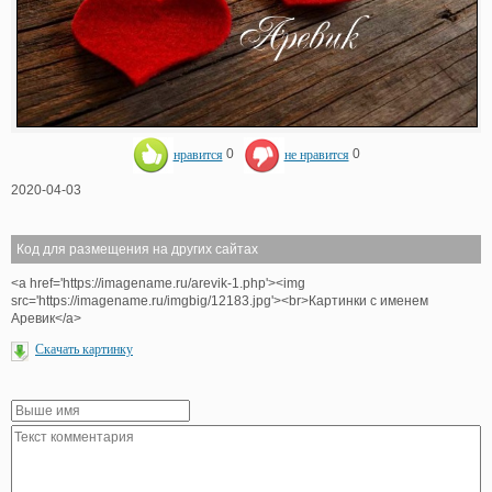
нравится
0
не нравится
0
2020-04-03
Код для размещения на других сайтах
<a href='https://imagename.ru/arevik-1.php'><img
src='https://imagename.ru/imgbig/12183.jpg'><br>Картинки с именем
Аревик</a>
Скачать картинку