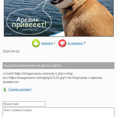
нравится
1
не нравится
0
2020-04-03
Код для размещения на других сайтах
<a href='https://imagename.ru/arevik-1.php'><img
src='https://imagename.ru/imgbig/14125.jpg'><br>Картинки с именем
Аревик</a>
Скачать картинку