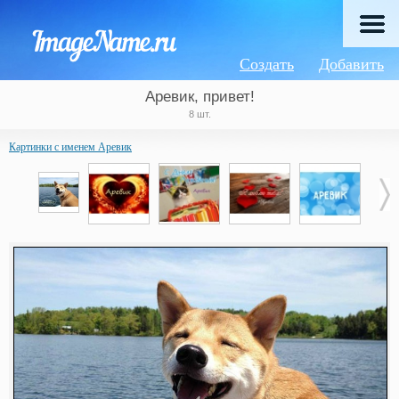
Создать
Добавить
Аревик, привет!
8 шт.
Картинки с именем Аревик