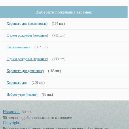
Выберите пожелания заранее:
Хорошего дня (позитивные)
(174 шт.)
С днем рождения (женщине)
(711 шт.)
Спокойной ночи
(567 шт.)
С днем рождения (мужчине)
(253 шт.)
Хорошего дня (смешные)
(183 шт.)
Хорошего дня
(250 шт.)
Доброе утро (летние)
(83 шт.)
Новинки
50 шт.
50 недавно добавленных фото с именами.
Copyright
Большинство картинок созданы специально для сайта, поэтому