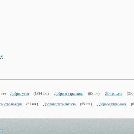
ия
ее:
Доброе утро
(1384 шт.)
Доброго утра июня
(65 шт.)
23 Февраля
(306
о утра ноября
(65 шт.)
Доброго утра августа
(65 шт.)
Доброго утра июля
(6
ht