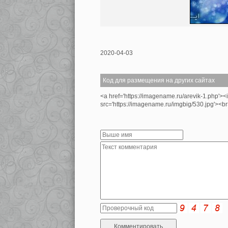
2020-04-03
Код для размещения на других сайтах
<a href='https://imagename.ru/arevik-1.php'>
src='https://imagename.ru/imgbig/530.jpg'>