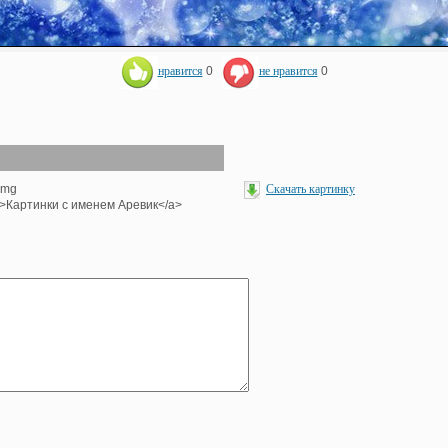
нравится
0
не нравится
0
<img
Скачать картинку
<br>Картинки с именем Аревик</a>