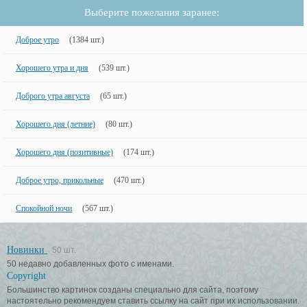
Выберите пожелания заранее:
Доброе утро
(1384 шт.)
Хорошего утра и дня
(539 шт.)
Доброго утра августа
(65 шт.)
Хорошего дня (летние)
(80 шт.)
Хорошего дня (позитивные)
(174 шт.)
Доброе утро, прикольные
(470 шт.)
Спокойной ночи
(567 шт.)
Новинки
50 шт.
50 недавно добавленных фото с именами.
Copyright
Большинство картинок созданы специально для сайта, поэтому
настоятельно рекомендуем ставить ссылку на сайт при их использовании.