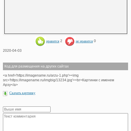
нравится
2
не нравится
0
2020-04-03
Код для размещения на других сайтах
<a href='https://imagename.ru/arzu-1.php'><img
src='https://imagename.ru/imgbig/13234.jpg'><br>Картинки с именем
Арзу</a>
Скачать картинку