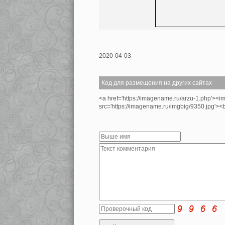
2020-04-03
Код для размещения на других сайтах
<a href='https://imagename.ru/arzu-1.php'><i
src='https://imagename.ru/imgbig/9350.jpg'