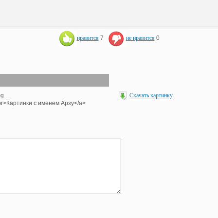
нравится
7
не нравится
0
mg
Скачать картинку
><br>Картинки с именем Арзу</a>