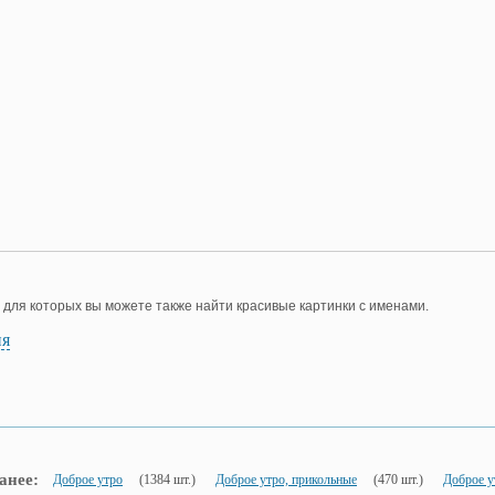
, для которых вы можете также найти красивые картинки с именами.
ия
анее:
Доброе утро
(1384 шт.)
Доброе утро, прикольные
(470 шт.)
Доброе у