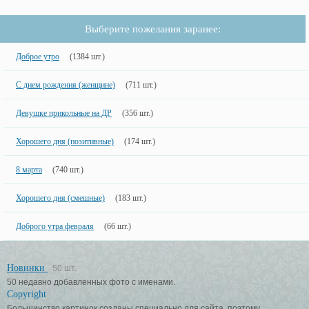
Выберите пожелания заранее:
Доброе утро
(1384 шт.)
С днем рождения (женщине)
(711 шт.)
Девушке прикольные на ДР
(356 шт.)
Хорошего дня (позитивные)
(174 шт.)
8 марта
(740 шт.)
Хорошего дня (смешные)
(183 шт.)
Доброго утра февраля
(66 шт.)
Новинки
50 шт.
50 недавно добавленных фото с именами.
Copyright
Большинство картинок созданы специально для сайта, поэтому