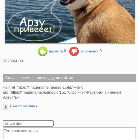
нравится
0
не нравится
0
2020-04-03
Код для размещения на других сайтах
<a href='https://imagename.ru/arzu-1.php'><img
src='https://imagename.ru/imgbig/15176.jpg'><br>Картинки с именем
Арзу</a>
Скачать картинку