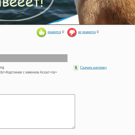
нравится
0
не нравится
0
img
Скачать картинку
'><br>Картинки с именем Асхат</a>