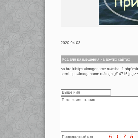
2020-04-03
Код для размещения на других сайтах
<a href='https://imagename.ru/ashat-1.php'><
src='https://imagename.ru/imgbig/14715.jpg