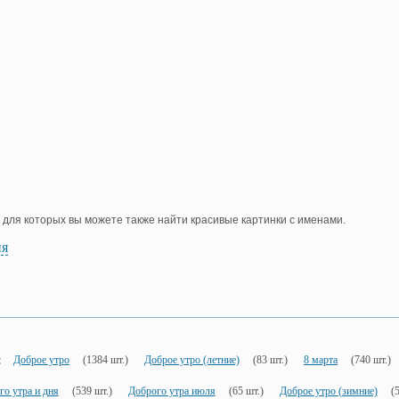
, для которых вы можете также найти красивые картинки с именами.
ия
:
Доброе утро
(1384 шт.)
Доброе утро (летние)
(83 шт.)
8 марта
(740 шт.)
о утра и дня
(539 шт.)
Доброго утра июля
(65 шт.)
Доброе утро (зимние)
(