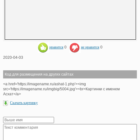
нравится
0
не нравится
0
2020-04-03
Код для размещения на других сайтах
<a href='https://imagename.ru/ashat-1.php'><img
src='https://imagename.ru/imgbig/5004.jpg'><br>Картинки с именем
Асхат</a>
Скачать картинку