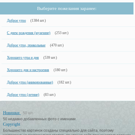
Выберите пожелания заранее:
Доброе утро
(1384 шт.)
С днем рождения (мужчине)
(253 шт.)
Доброе утро, прикольные
(470 шт.)
Хорошего утра и дня
(539 шт.)
Хорошего дня и настроения
(180 шт.)
Доброе утро (анимированные)
(182 шт.)
Доброе утро (летние)
(83 шт.)
Новинки
50 шт.
50 недавно добавленных фото с именами.
Copyright
Большинство картинок созданы специально для сайта, поэтому